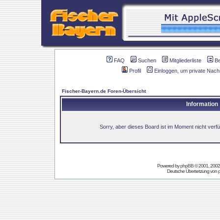
FAQ
Suchen
Mitgliederliste
B
Profil
Einloggen, um private Nach
Fischer-Bayern.de Foren-Übersicht
Information
Sorry, aber dieses Board ist im Moment nicht verfüg
Powered by
phpBB
© 2001, 2002
Deutsche Übersetzung von