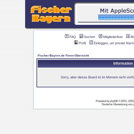
FAQ
Suchen
Mitgliederliste
B
Profil
Einloggen, um private Nach
Fischer-Bayern.de Foren-Übersicht
Information
Sorry, aber dieses Board ist im Moment nicht verfüg
Powered by
phpBB
© 2001, 2002
Deutsche Übersetzung von