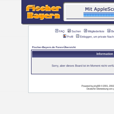
FAQ
Suchen
Mitgliederliste
B
Profil
Einloggen, um private Nach
Fischer-Bayern.de Foren-Übersicht
Information
Sorry, aber dieses Board ist im Moment nicht verfüg
Powered by
phpBB
© 2001, 2002
Deutsche Übersetzung von