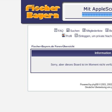
FAQ
Suchen
Mitgliederliste
B
Profil
Einloggen, um private Nach
Fischer-Bayern.de Foren-Übersicht
Information
Sorry, aber dieses Board ist im Moment nicht verfüg
Powered by
phpBB
© 2001, 2002
Deutsche Übersetzung von