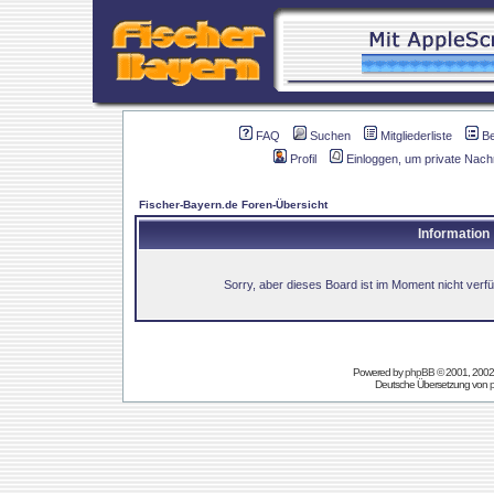
FAQ
Suchen
Mitgliederliste
B
Profil
Einloggen, um private Nach
Fischer-Bayern.de Foren-Übersicht
Information
Sorry, aber dieses Board ist im Moment nicht verfüg
Powered by
phpBB
© 2001, 2002
Deutsche Übersetzung von