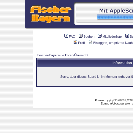
FAQ
Suchen
Mitgliederliste
B
Profil
Einloggen, um private Nach
Fischer-Bayern.de Foren-Übersicht
Information
Sorry, aber dieses Board ist im Moment nicht verfüg
Powered by
phpBB
© 2001, 2002
Deutsche Übersetzung von