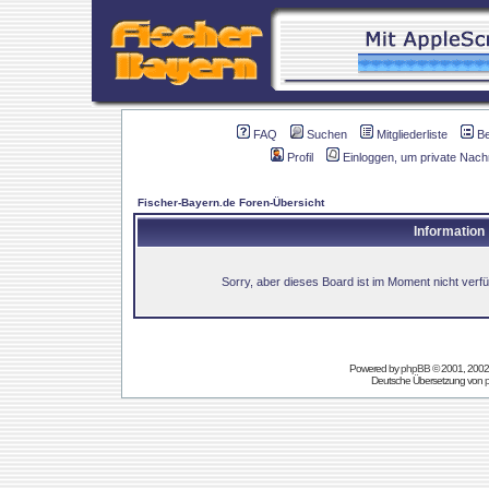
FAQ
Suchen
Mitgliederliste
B
Profil
Einloggen, um private Nach
Fischer-Bayern.de Foren-Übersicht
Information
Sorry, aber dieses Board ist im Moment nicht verfüg
Powered by
phpBB
© 2001, 2002
Deutsche Übersetzung von