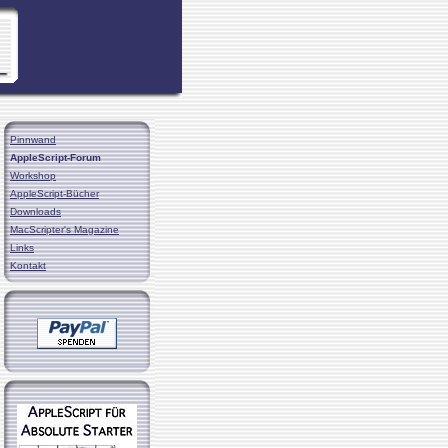
Pinnwand
AppleScript-Forum
Workshop
AppleScript-Bücher
Downloads
MacScripter's Magazine
Links
Kontakt