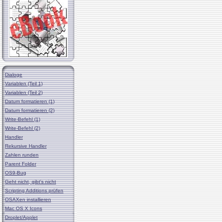
Dialoge
Variablen (Teil 1)
Variablen (Teil 2)
Datum formatieren (1)
Datum formatieren (2)
Write-Befehl (1)
Write-Befehl (2)
Handler
Rekursive Handler
Zahlen runden
Parent Folder
OS9-Bug
Geht nicht, gibt's nicht
Scripting Additions prüfen
OSAXen installieren
Mac OS X Icons
Droplet/Applet