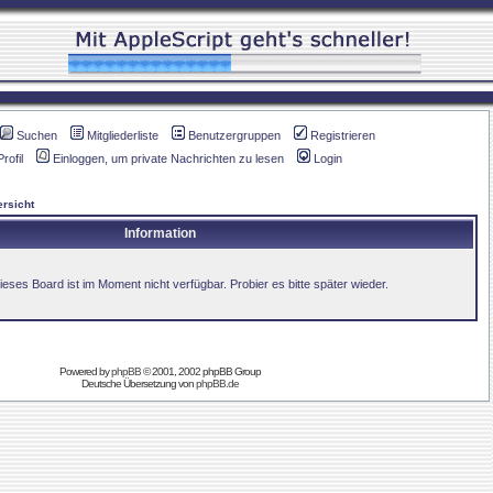
Suchen
Mitgliederliste
Benutzergruppen
Registrieren
Profil
Einloggen, um private Nachrichten zu lesen
Login
rsicht
Information
ieses Board ist im Moment nicht verfügbar. Probier es bitte später wieder.
Powered by
phpBB
© 2001, 2002 phpBB Group
Deutsche Übersetzung von
phpBB.de