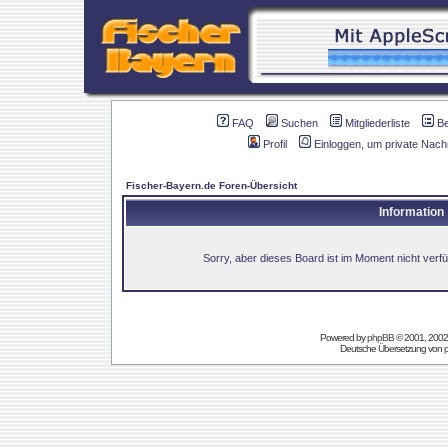
FAQ
Suchen
Mitgliederliste
B
Profil
Einloggen, um private Nach
Fischer-Bayern.de Foren-Übersicht
Information
Sorry, aber dieses Board ist im Moment nicht verfüg
Powered by
phpBB
© 2001, 2002
Deutsche Übersetzung von