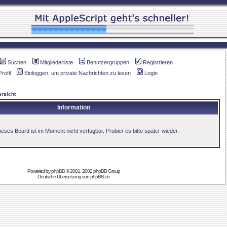
Suchen
Mitgliederliste
Benutzergruppen
Registrieren
Profil
Einloggen, um private Nachrichten zu lesen
Login
rsicht
Information
ieses Board ist im Moment nicht verfügbar. Probier es bitte später wieder.
Powered by
phpBB
© 2001, 2002 phpBB Group
Deutsche Übersetzung von
phpBB.de