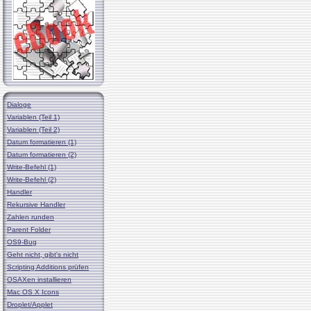
Dialoge
Variablen (Teil 1)
Variablen (Teil 2)
Datum formatieren (1)
Datum formatieren (2)
Write-Befehl (1)
Write-Befehl (2)
Handler
Rekursive Handler
Zahlen runden
Parent Folder
OS9-Bug
Geht nicht, gibt's nicht
Scripting Additions prüfen
OSAXen installieren
Mac OS X Icons
Droplet/Applet