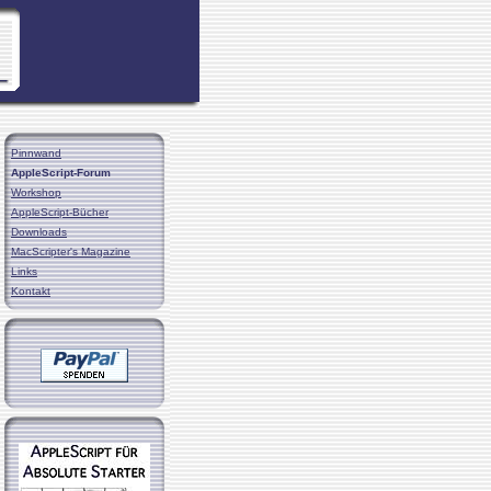
Pinnwand
AppleScript-Forum
Workshop
AppleScript-Bücher
Downloads
MacScripter's Magazine
Links
Kontakt