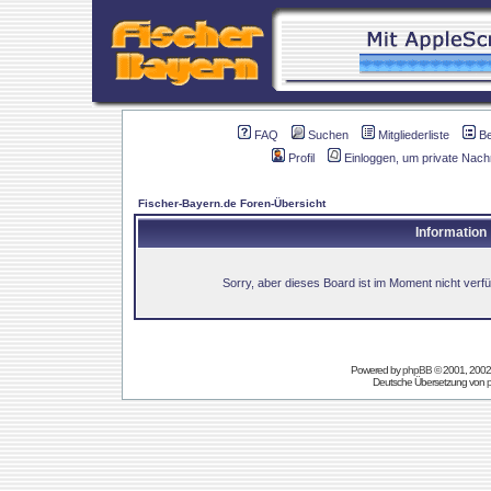
FAQ
Suchen
Mitgliederliste
B
Profil
Einloggen, um private Nach
Fischer-Bayern.de Foren-Übersicht
Information
Sorry, aber dieses Board ist im Moment nicht verfüg
Powered by
phpBB
© 2001, 2002
Deutsche Übersetzung von