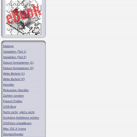
Dialoge
Variablen (Teil 1)
Variablen (Teil 2)
Datum formatieren (1)
Datum formatieren (2)
Write-Befehl (1)
Write-Befehl (2)
Handler
Rekursive Handler
Zahlen runden
Parent Folder
OS9-Bug
Geht nicht, gibt's nicht
Scripting Additions prüfen
OSAXen installieren
Mac OS X Icons
Droplet/Applet