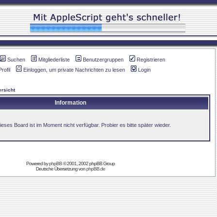
Suchen
Mitgliederliste
Benutzergruppen
Registrieren
Profil
Einloggen, um private Nachrichten zu lesen
Login
rsicht
Information
ieses Board ist im Moment nicht verfügbar. Probier es bitte später wieder.
Powered by
phpBB
© 2001, 2002 phpBB Group
Deutsche Übersetzung von
phpBB.de