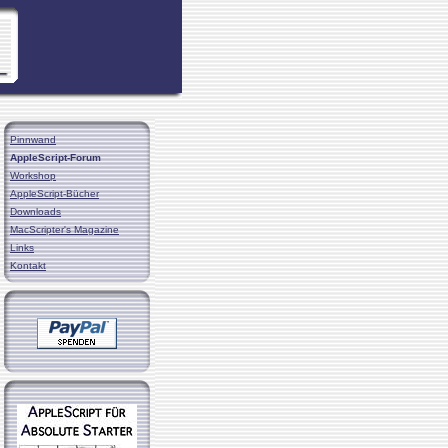
Pinnwand
AppleScript-Forum
Workshop
AppleScript-Bücher
Downloads
MacScripter's Magazine
Links
Kontakt