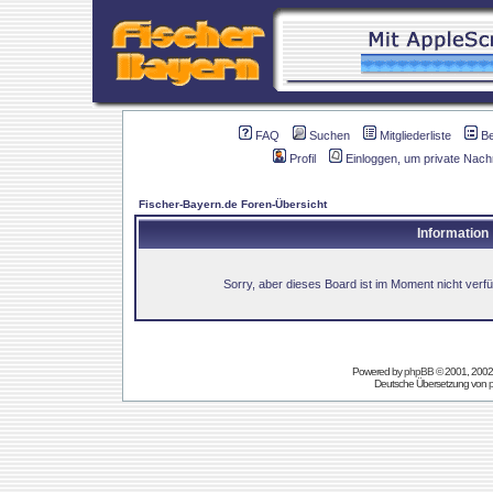
FAQ
Suchen
Mitgliederliste
B
Profil
Einloggen, um private Nach
Fischer-Bayern.de Foren-Übersicht
Information
Sorry, aber dieses Board ist im Moment nicht verfüg
Powered by
phpBB
© 2001, 2002
Deutsche Übersetzung von