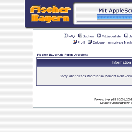
FAQ
Suchen
Mitgliederliste
B
Profil
Einloggen, um private Nach
Fischer-Bayern.de Foren-Übersicht
Information
Sorry, aber dieses Board ist im Moment nicht verfüg
Powered by
phpBB
© 2001, 2002
Deutsche Übersetzung von