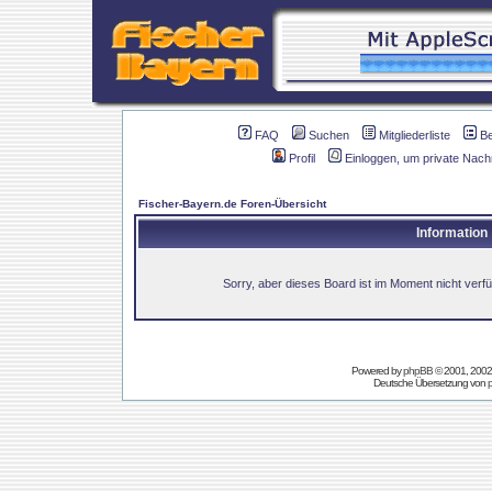
FAQ
Suchen
Mitgliederliste
B
Profil
Einloggen, um private Nach
Fischer-Bayern.de Foren-Übersicht
Information
Sorry, aber dieses Board ist im Moment nicht verfüg
Powered by
phpBB
© 2001, 2002
Deutsche Übersetzung von