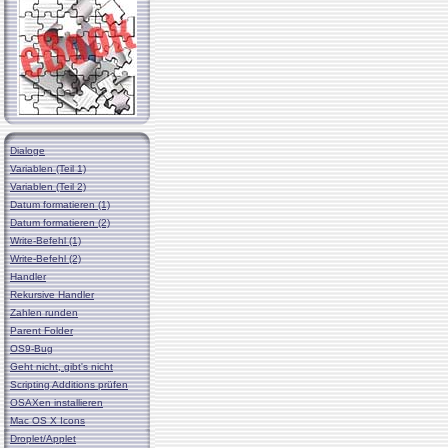
Dialoge
Variablen (Teil 1)
Variablen (Teil 2)
Datum formatieren (1)
Datum formatieren (2)
Write-Befehl (1)
Write-Befehl (2)
Handler
Rekursive Handler
Zahlen runden
Parent Folder
OS9-Bug
Geht nicht, gibt's nicht
Scripting Additions prüfen
OSAXen installieren
Mac OS X Icons
Droplet/Applet