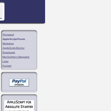
Pinnwand
AppleScript-Forum
Workshop
AppleScript-Bücher
Downloads
MacScripter's Magazine
Links
Kontakt