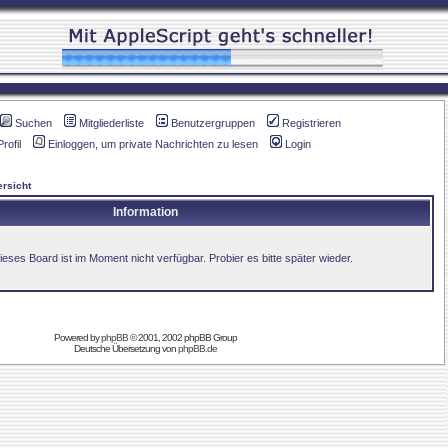
Suchen
Mitgliederliste
Benutzergruppen
Registrieren
Profil
Einloggen, um private Nachrichten zu lesen
Login
rsicht
Information
ieses Board ist im Moment nicht verfügbar. Probier es bitte später wieder.
Powered by
phpBB
© 2001, 2002 phpBB Group
Deutsche Übersetzung von
phpBB.de