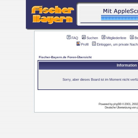
FAQ
Suchen
Mitgliederliste
B
Profil
Einloggen, um private Nach
Fischer-Bayern.de Foren-Übersicht
Information
Sorry, aber dieses Board ist im Moment nicht verfüg
Powered by
phpBB
© 2001, 2002
Deutsche Übersetzung von