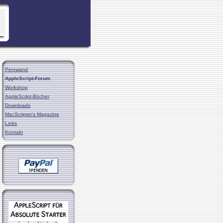
Pinnwand
AppleScript-Forum
Workshop
AppleScript-Bücher
Downloads
MacScripter's Magazine
Links
Kontakt