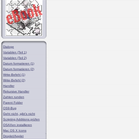
Dialoge
Variablen (Teil 1)
Variablen (Teil 2)
Datum formatieren (1)
Datum formatieren (2)
Write-Befehl (1)
Write-Befehl (2)
Handler
Rekursive Handler
Zahlen runden
Parent Folder
OS9-Bug
Geht nicht, gibt's nicht
Scripting Additions prüfen
OSAXen installieren
Mac OS X Icons
Droplet/Applet