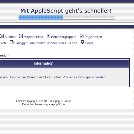
Suchen
Mitgliederliste
Benutzergruppen
Registrieren
Profil
Einloggen, um private Nachrichten zu lesen
Login
rsicht
Information
ieses Board ist im Moment nicht verfügbar. Probier es bitte später wieder.
Powered by
phpBB
© 2001, 2002 phpBB Group
Deutsche Übersetzung von
phpBB.de