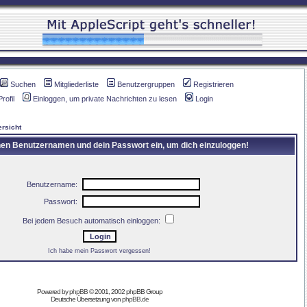
Suchen
Mitgliederliste
Benutzergruppen
Registrieren
Profil
Einloggen, um private Nachrichten zu lesen
Login
rsicht
inen Benutzernamen und dein Passwort ein, um dich einzuloggen!
Benutzername:
Passwort:
Bei jedem Besuch automatisch einloggen:
Ich habe mein Passwort vergessen!
Powered by
phpBB
© 2001, 2002 phpBB Group
Deutsche Übersetzung von
phpBB.de