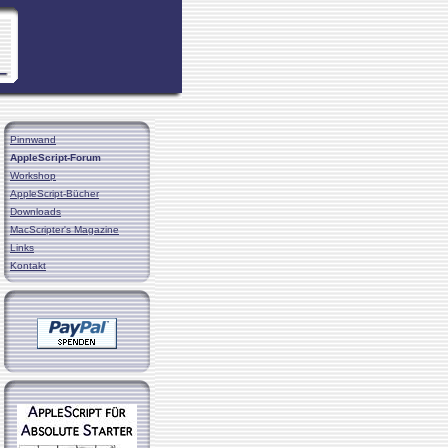
Pinnwand
AppleScript-Forum
Workshop
AppleScript-Bücher
Downloads
MacScripter's Magazine
Links
Kontakt