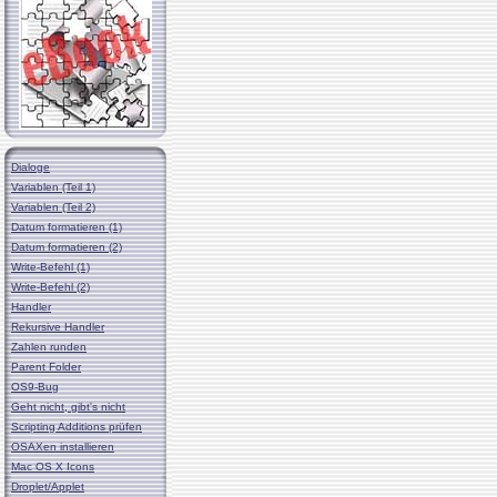
Dialoge
Variablen (Teil 1)
Variablen (Teil 2)
Datum formatieren (1)
Datum formatieren (2)
Write-Befehl (1)
Write-Befehl (2)
Handler
Rekursive Handler
Zahlen runden
Parent Folder
OS9-Bug
Geht nicht, gibt's nicht
Scripting Additions prüfen
OSAXen installieren
Mac OS X Icons
Droplet/Applet