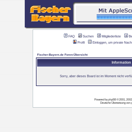
FAQ
Suchen
Mitgliederliste
B
Profil
Einloggen, um private Nach
Fischer-Bayern.de Foren-Übersicht
Information
Sorry, aber dieses Board ist im Moment nicht verfüg
Powered by
phpBB
© 2001, 2002
Deutsche Übersetzung von