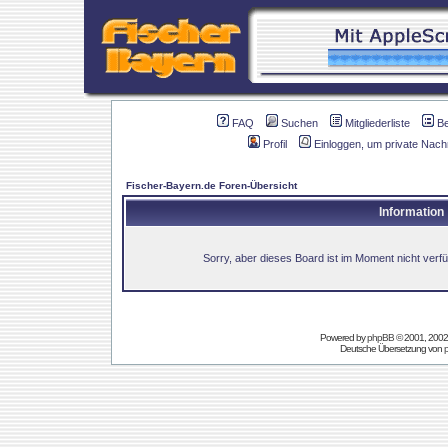
FAQ
Suchen
Mitgliederliste
B
Profil
Einloggen, um private Nach
Fischer-Bayern.de Foren-Übersicht
Information
Sorry, aber dieses Board ist im Moment nicht verfüg
Powered by
phpBB
© 2001, 2002
Deutsche Übersetzung von