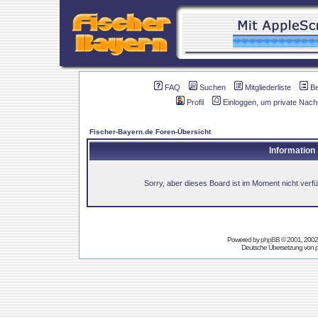
FAQ
Suchen
Mitgliederliste
B
Profil
Einloggen, um private Nach
Fischer-Bayern.de Foren-Übersicht
Information
Sorry, aber dieses Board ist im Moment nicht verfüg
Powered by
phpBB
© 2001, 2002
Deutsche Übersetzung von