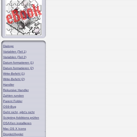
Dialoge
Variablen (Teil 1)
Variablen (Teil 2)
Datum formatieren (1)
Datum formatieren (2)
Write-Befehl (1)
Write-Befehl (2)
Handler
Rekursive Handler
Zahlen runden
Parent Folder
OS9-Bug
Geht nicht, gibt's nicht
Scripting Additions prüfen
OSAXen installieren
Mac OS X Icons
Droplet/Applet