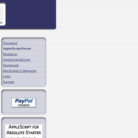
Pinnwand
AppleScript-Forum
Workshop
AppleScript-Bücher
Downloads
MacScripter's Magazine
Links
Kontakt