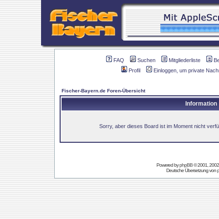
FAQ
Suchen
Mitgliederliste
B
Profil
Einloggen, um private Nach
Fischer-Bayern.de Foren-Übersicht
Information
Sorry, aber dieses Board ist im Moment nicht verfüg
Powered by
phpBB
© 2001, 2002
Deutsche Übersetzung von