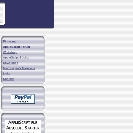
Pinnwand
AppleScript-Forum
Workshop
AppleScript-Bücher
Downloads
MacScripter's Magazine
Links
Kontakt