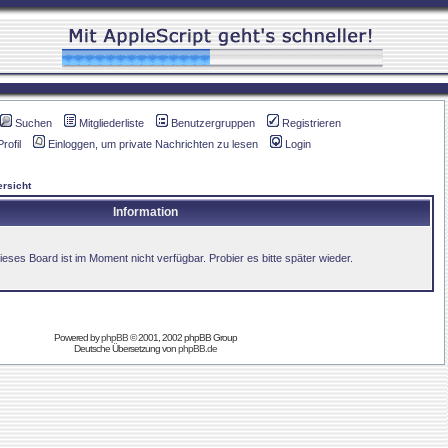
Suchen
Mitgliederliste
Benutzergruppen
Registrieren
Profil
Einloggen, um private Nachrichten zu lesen
Login
rsicht
Information
ieses Board ist im Moment nicht verfügbar. Probier es bitte später wieder.
Powered by
phpBB
© 2001, 2002 phpBB Group
Deutsche Übersetzung von
phpBB.de