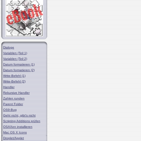
Dialoge
Variablen (Teil 1)
Variablen (Teil 2)
Datum formatieren (1)
Datum formatieren (2)
Write-Befehl (1)
Write-Befehl (2)
Handler
Rekursive Handler
Zahlen runden
Parent Folder
OS9-Bug
Geht nicht, gibt's nicht
Scripting Additions prüfen
OSAXen installieren
Mac OS X Icons
Droplet/Applet