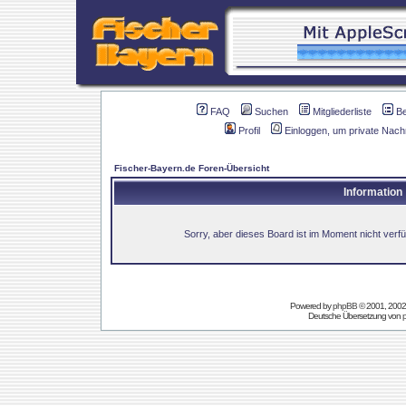
FAQ
Suchen
Mitgliederliste
B
Profil
Einloggen, um private Nach
Fischer-Bayern.de Foren-Übersicht
Information
Sorry, aber dieses Board ist im Moment nicht verfüg
Powered by
phpBB
© 2001, 2002
Deutsche Übersetzung von