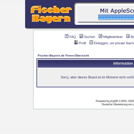
FAQ
Suchen
Mitgliederliste
B
Profil
Einloggen, um private Nach
Fischer-Bayern.de Foren-Übersicht
Information
Sorry, aber dieses Board ist im Moment nicht verfüg
Powered by
phpBB
© 2001, 2002
Deutsche Übersetzung von