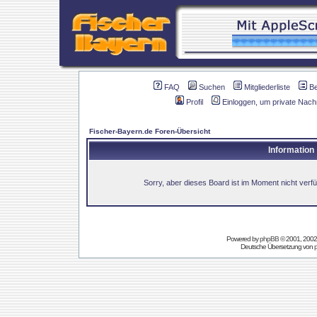
FAQ
Suchen
Mitgliederliste
B
Profil
Einloggen, um private Nach
Fischer-Bayern.de Foren-Übersicht
Information
Sorry, aber dieses Board ist im Moment nicht verfüg
Powered by
phpBB
© 2001, 2002
Deutsche Übersetzung von