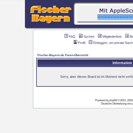
FAQ
Suchen
Mitgliederliste
B
Profil
Einloggen, um private Nach
Fischer-Bayern.de Foren-Übersicht
Information
Sorry, aber dieses Board ist im Moment nicht verfüg
Powered by
phpBB
© 2001, 2002
Deutsche Übersetzung von