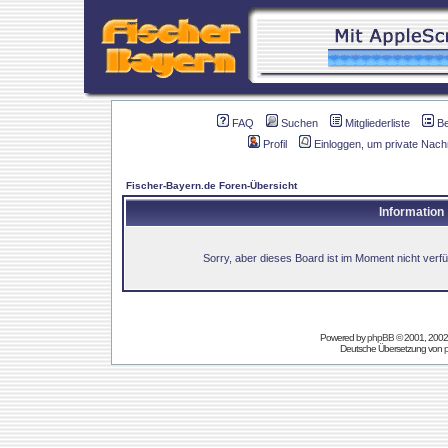
FAQ
Suchen
Mitgliederliste
B
Profil
Einloggen, um private Nach
Fischer-Bayern.de Foren-Übersicht
Information
Sorry, aber dieses Board ist im Moment nicht verfüg
Powered by
phpBB
© 2001, 2002
Deutsche Übersetzung von