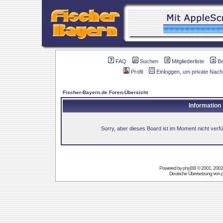
FAQ
Suchen
Mitgliederliste
B
Profil
Einloggen, um private Nach
Fischer-Bayern.de Foren-Übersicht
Information
Sorry, aber dieses Board ist im Moment nicht verfüg
Powered by
phpBB
© 2001, 2002
Deutsche Übersetzung von