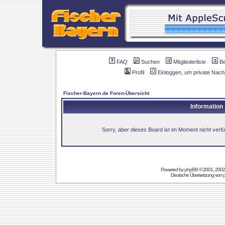
FAQ
Suchen
Mitgliederliste
B
Profil
Einloggen, um private Nach
Fischer-Bayern.de Foren-Übersicht
Information
Sorry, aber dieses Board ist im Moment nicht verfüg
Powered by
phpBB
© 2001, 2002
Deutsche Übersetzung von