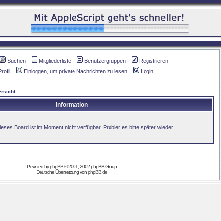
Suchen
Mitgliederliste
Benutzergruppen
Registrieren
Profil
Einloggen, um private Nachrichten zu lesen
Login
rsicht
Information
ieses Board ist im Moment nicht verfügbar. Probier es bitte später wieder.
Powered by
phpBB
© 2001, 2002 phpBB Group
Deutsche Übersetzung von
phpBB.de