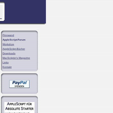
Pinnwand
AppleScript-Forum
Workshop
AppleScript-Bücher
Downloads
MacScripter's Magazine
Links
Kontakt