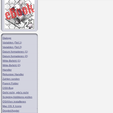
Dialoge
Variablen (Teil 1)
Variablen (Teil 2)
Datum formatieren (1)
Datum formatieren (2)
Write-Befehl (1)
Write-Befehl (2)
Handler
Rekursive Handler
Zahlen runden
Parent Folder
OS9-Bug
Geht nicht, gibt's nicht
Scripting Additions prüfen
OSAXen installieren
Mac OS X Icons
Droplet/Applet